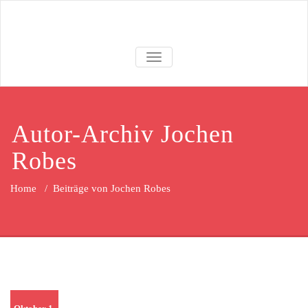
Skip
to
content
SCHALTE NAVIGATION
Autor-Archiv
Jochen
Robes
Home
/
Beiträge von Jochen Robes